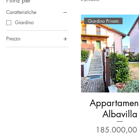
Filtra per
Caratteristiche
Giardino Privato
Giardino
Prezzo
125.000 €
225.000 €
Appartament
Albavilla
Prezzo
185.000,00