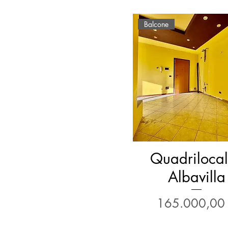
Balcone
Quadrilocal
Albavilla
Prezzo
165.000,00