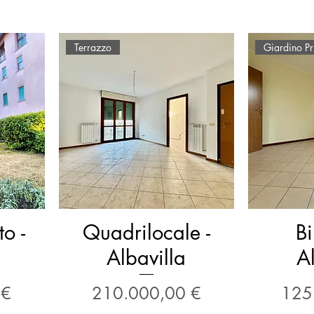
Terrazzo
Giardino Pr
o -
Quadrilocale -
Bi
Albavilla
Al
Prezzo
Prez
 €
210.000,00 €
125