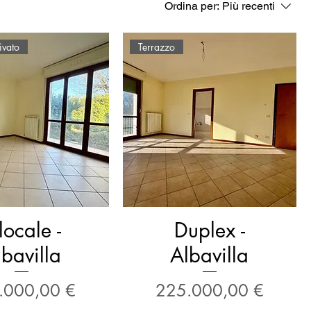
Ordina per:
Più recenti
ivato
Terrazzo
locale -
Duplex -
bavilla
Albavilla
zo
Prezzo
.000,00 €
225.000,00 €