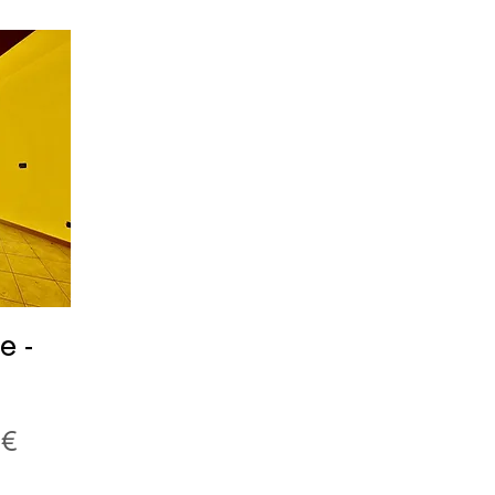
e -
 €