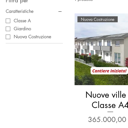
Filtra per
Caratteristiche
Nuova Costruzione
Classe A
Giardino
Nuova Costruzione
Nuove ville
Classe A
Prezzo
365.000,00