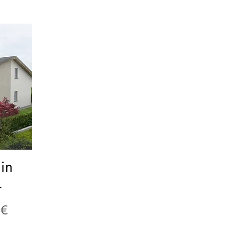
 in
4
 €