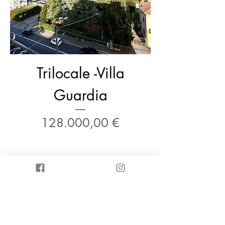
Trilocale -Villa
Guardia
Prezzo
128.000,00 €
Canova Immobiliare S.r.l.
P.IVA
02225490131