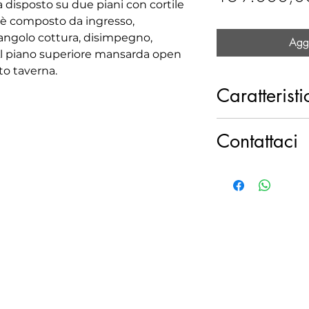
 disposto su due piani con cortile
 è composto da ingresso,
angolo cottura, disimpegno,
Aggi
 Al piano superiore mansarda open
to taverna.
Caratteristi
2 Locali
Contattaci
150 m²
1 Bagno
Sede di Olgiat
Tel. 031 990471
Mail.
olgiatecomasc
re.it
Viale Trieste, 
CO