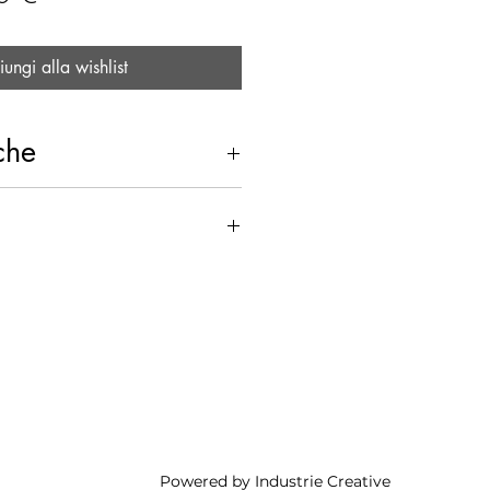
ungi alla wishlist
che
e Comasco- R.P.
o.sede@canovaimmobilia
30, 22077 Olgiate Comasco
Powered by Industrie Creative