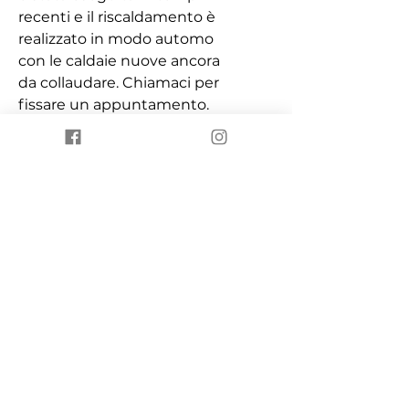
recenti e il riscaldamento è
realizzato in modo automo
con le caldaie nuove ancora
da collaudare. Chiamaci per
fissare un appuntamento.
CANOVA IMMOBILIARE SRL
031-990471 Il servizio
immobiliare per eccellenza.
Caratteristiche
6 Locali
Contattaci
246 m²
2 Bagni
Sede di Olgiate Comasco-
R.P.
Tel. 031 990471
Mail.