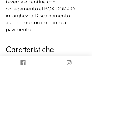
taverna e cantina con
collegamento al BOX DOPPIO
in larghezza. Riscaldamento
autonomo con impianto a
pavimento.
Caratteristiche
3 Locali
Contattaci
195 m²
3 Bagni
Sede di Olgiate Comasco-
R.P.
Tel. 031 990471
Mail.
olgiatecomasco.sede@can
ovaimmobiliare.it
Viale Trieste, 30, 22077
Canova Immobiliare S.r.l.