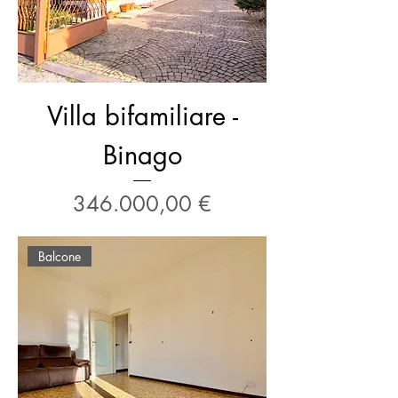
Villa bifamiliare -
Binago
Prezzo
346.000,00 €
Balcone