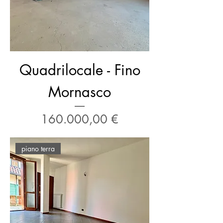
Quadrilocale - Fino
Mornasco
Prezzo
160.000,00 €
piano terra