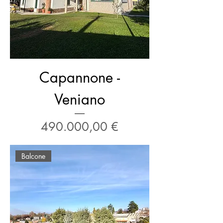
Capannone -
Veniano
Prezzo
490.000,00 €
Balcone